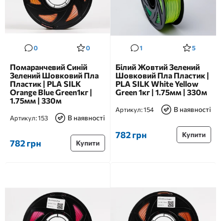
0
0
1
5
Помаранчевий Синій
Білий Жовтий Зелений
Зелений Шовковий Пла
Шовковий Пла Пластик |
Пластик | PLA SILK
PLA SILK White Yellow
Orange Blue Green1кг |
Green 1кг | 1.75мм | 330м
1.75мм | 330м
В наявності
Артикул:
154
В наявності
Артикул:
153
782 грн
Купити
782 грн
Купити