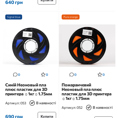
640 грн
Signal blue
Pure orange
0
0
0
0
Синій Неоновый пла
Помаранчевий
плюс пластик для 3D
Неоновый пла плюс
принтера ☼1кг☼1.75мм
пластик для 3D принтера
☼1кг☼1.75мм
В наявності
Артикул:
053
В наявності
Артикул:
052
690 грн
Купити