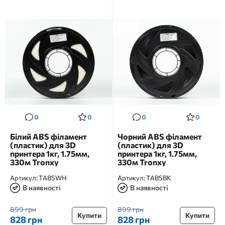
0
0
0
0
Білий ABS філамент
Чорний ABS філамент
(пластик) для 3D
(пластик) для 3D
принтера 1кг, 1.75мм,
принтера 1кг, 1.75мм,
330м Tronxy
330м Tronxy
Артикул:
TABSWH
Артикул:
TABSBK
В наявності
В наявності
899 грн
899 грн
Купити
Купити
828 грн
828 грн