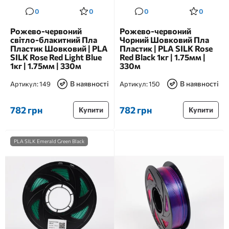
0
0
0
0
Рожево-червоний
Рожево-червоний
світло-блакитний Пла
Чорний Шовковий Пла
Пластик Шовковий | PLA
Пластик | PLA SILK Rose
SILK Rose Red Light Blue
Red Black 1кг | 1.75мм |
1кг | 1.75мм | 330м
330м
В наявності
В наявності
Артикул:
149
Артикул:
150
782 грн
782 грн
Купити
Купити
PLA SILK Emerald Green Black