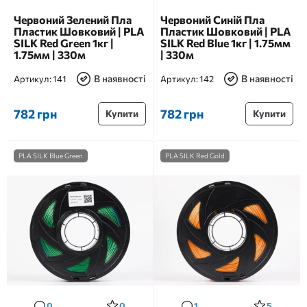
Червоний Зелений Пла
Червоний Синій Пла
Пластик Шовковий | PLA
Пластик Шовковий | PLA
SILK Red Green 1кг |
SILK Red Blue 1кг | 1.75мм
1.75мм | 330м
| 330м
В наявності
В наявності
Артикул:
141
Артикул:
142
782 грн
782 грн
Купити
Купити
PLA SILK Blue Green
PLA SILK Red Gold
0
0
1
5