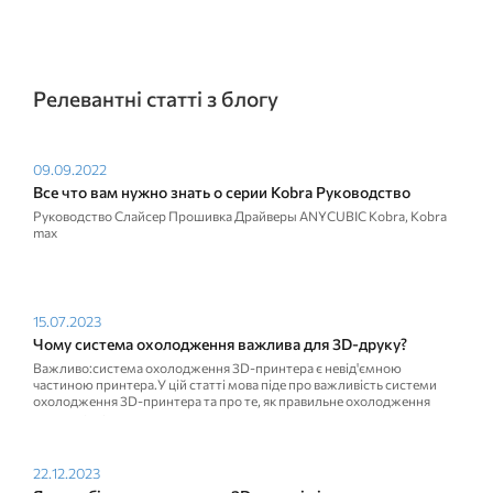
Релевантні статті з блогу
09.09.2022
Все что вам нужно знать о серии Kobra Руководство
Руководство Слайсер Прошивка Драйверы ANYCUBIC Kobra, Kobra
max
15.07.2023
Чому система охолодження важлива для 3D-друку?
Важливо:система охолодження 3D-принтера є невід'ємною
частиною принтера.У цій статті мова піде про важливість системи
охолодження 3D-принтера та про те, як правильне охолодження
нитки може...
22.12.2023