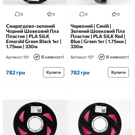
0
0
0
0
Смарагдово-зелений
Червоний | Синій |
Чорний Шовковий Пла
Зелений Шовковий Пла
Пластик | PLA SILK
Пластик | PLA SILK Red |
Emerald Green Black 1кг |
Blue | Green 1кг | 1.75мм |
1.75мм | 330м
330м
В наявності
В наявності
Артикул:
151
Артикул:
157
782 грн
782 грн
Купити
Купити