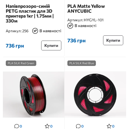
Напівпрозоро-синій
PLA Matte Yellow
PETG пластик для 3D
ANYCUBIC
принтера 1кг | 1.75мм |
Артикул:
HYGYL-101
330м
В наявності
В наявності
Артикул:
256
736 грн
Купити
736 грн
Купити
PLA SILK Red Green
PLA SILK Red Blue
0
0
0
0