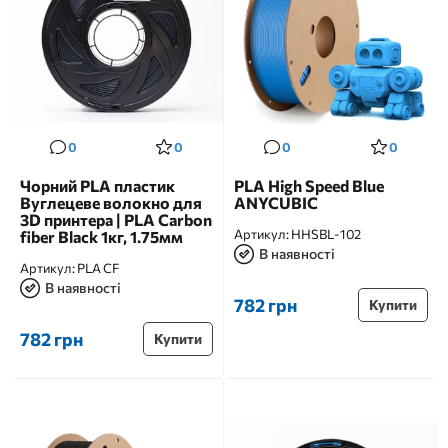
0
0
0
0
Чорний PLA пластик
PLA High Speed Blue
Вуглецеве волокно для
ANYCUBIC
3D принтера | PLA Carbon
Артикул:
HHSBL-102
fiber Black 1кг, 1.75мм
В наявності
Артикул:
PLA CF
В наявності
782 грн
Купити
782 грн
Купити