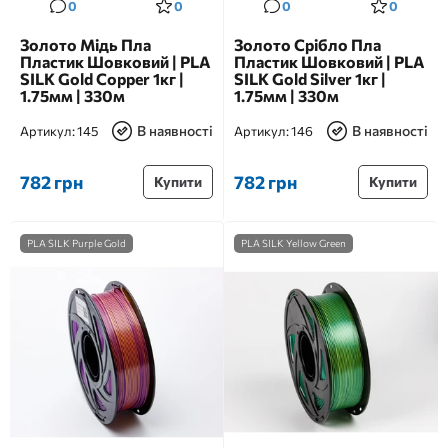
0
0
0
0
Золото Мідь Пла
Золото Срібло Пла
Пластик Шовковий | PLA
Пластик Шовковий | PLA
SILK Gold Copper 1кг |
SILK Gold Silver 1кг |
1.75мм | 330м
1.75мм | 330м
В наявності
В наявності
Артикул:
145
Артикул:
146
782 грн
782 грн
Купити
Купити
PLA SILK Purple Gold
PLA SILK Yellow Green