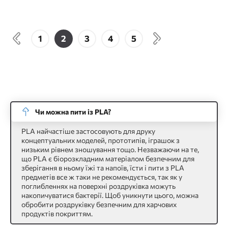
1
2
3
4
5
Чи можна пити із PLA?
PLA найчастіше застосовують для друку
концептуальних моделей, прототипів, іграшок з
низьким рівнем зношування тощо. Незважаючи на те,
що PLA є біорозкладним матеріалом безпечним для
зберігання в ньому їжі та напоїв, їсти і пити з PLA
предметів все ж таки не рекомендується, так як у
поглибленнях на поверхні роздруківка можуть
накопичуватися бактерії. Щоб уникнути цього, можна
обробити роздруківку безпечним для харчових
продуктів покриттям.