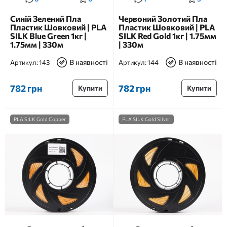
Синій Зелений Пла
Червоний Золотий Пла
Пластик Шовковий | PLA
Пластик Шовковий | PLA
SILK Blue Green 1кг |
SILK Red Gold 1кг | 1.75мм
1.75мм | 330м
| 330м
В наявності
В наявності
Артикул:
143
Артикул:
144
782 грн
782 грн
Купити
Купити
PLA SILK Gold Copper
PLA SILK Gold Silver