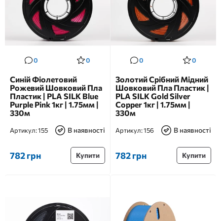
0
0
0
0
Синій Фіолетовий
Золотий Срібний Мідний
Рожевий Шовковий Пла
Шовковий Пла Пластик |
Пластик | PLA SILK Blue
PLA SILK Gold Silver
Purple Pink 1кг | 1.75мм |
Copper 1кг | 1.75мм |
330м
330м
В наявності
В наявності
Артикул:
155
Артикул:
156
782 грн
782 грн
Купити
Купити