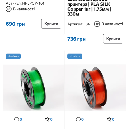
Артикул:
HPLPGY-101
принтера | PLA SILK
Copper 1кг | 1.75мм |
В наявності
330м
690 грн
Купити
В наявності
Артикул:
134
736 грн
Купити
Новінка
Новінка
0
0
0
0