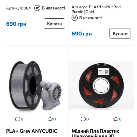
Артикул:
PLA tri colour Red |
В наявності
Артикул:
084
Purple | Gold
В наявності
690 грн
Купити
690 грн
Купити
0
0
0
0
PLA+ Grey ANYCUBIC
Мідний Пла Пластик
Шелковый для 3D