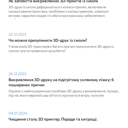
Як запобігти викривленню 3D-принтів із смоли
3D-друк із смоли деформується з кількох причин, включаючи
налаштування принтера, проблеми з налаштуванням, зовнішні
впливи, недоліки моделі та збої в програмному забезпеченні
слайсера.
25.12.2023
Чи можна призупинити 3D-друк із смоли?
У власників 3D-принтерів є багато причин призупиняти 3D-друк із
смоли, але чи правильно це робити?
26.12.2023
Викривлення 3D-друку на підігрітому скляному ліжку: 6
поширених причин
Однією з найпоширеніших проблем 3D-друку є викривлення, процес,
під час якого верхній шар об’єкта скручується вгору, коли він
охолоджується.
04.01.2024
Чищення столу 3D принтер. Поради та хитрощі.