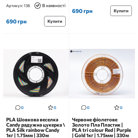
В наявності
Артикул:
136
690 грн
Купити
690 грн
Купити
0
0
0
0
PLA Шовкова веселка
Червоне фіолетове
Candy радужна цукерка \
Золото Пла Пластик |
PLA Silk rainbow Candy
PLA tri colour Red | Purple
1кг | 1.75мм | 330м
| Gold 1кг | 1.75мм | 330м