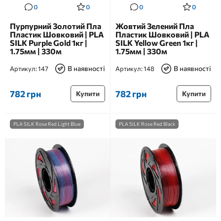
0
0
0
0
Пурпурний Золотий Пла
Жовтий Зелений Пла
Пластик Шовковий | PLA
Пластик Шовковий | PLA
SILK Purple Gold 1кг |
SILK Yellow Green 1кг |
1.75мм | 330м
1.75мм | 330м
В наявності
В наявності
Артикул:
147
Артикул:
148
782 грн
782 грн
Купити
Купити
PLA SILK Rose Red Light Blue
PLA SILK Rose Red Black