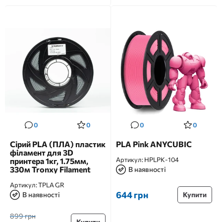
0
0
0
0
Сірий PLA (ПЛА) пластик
PLA Pink ANYCUBIC
філамент для 3D
Артикул:
HPLPK-104
принтера 1кг, 1.75мм,
330м Tronxy Filament
В наявності
Артикул:
TPLA GR
644 грн
В наявності
Купити
899 грн
Купити