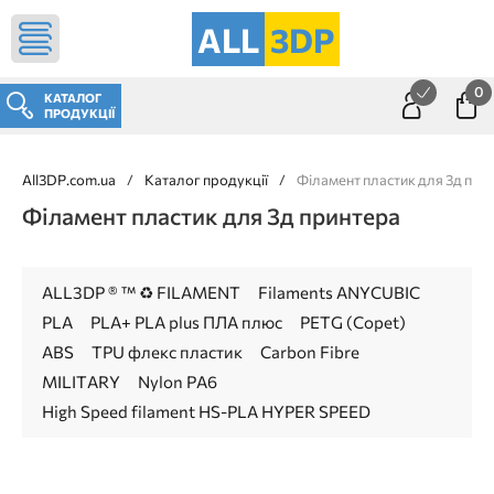
ALL
3DP
0
КАТАЛОГ
ПРОДУКЦІЇ
All3DP.com.ua
/
Каталог продукції
/
Філамент пластик для 3д при
Філамент пластик для 3д принтера
ALL3DP ® ™ ♻ FILAMENT
Filaments ANYCUBIC
PLA
PLA+ PLA plus ПЛА плюс
PETG (Copet)
ABS
TPU флекс пластик
Carbon Fibre
MILITARY
Nylon PA6
High Speed filament HS-PLA HYPER SPEED