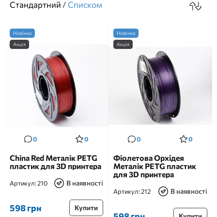
Стандартний
/
Cписком
Новінка
Новінка
Акція
Акція
0
0
0
0
China Red Металік PETG
Фіолетова Орхідея
пластик для 3D принтера
Металік PETG пластик
для 3D принтера
В наявності
Артикул:
210
В наявності
Артикул:
212
598 грн
Купити
598 грн
Купити