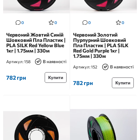
0
0
0
0
Червоний Жовтий Синій
Червоний Золотий
Шовковий Пла Пластик |
Пурпурний Шовковий
PLA SILK Red Yellow Blue
Пла Пластик | PLA SILK
1кг | 1.75мм | 330м
Red Gold Purple 1кг |
1.75мм | 330м
В наявності
Артикул:
158
В наявності
Артикул:
152
782 грн
Купити
782 грн
Купити