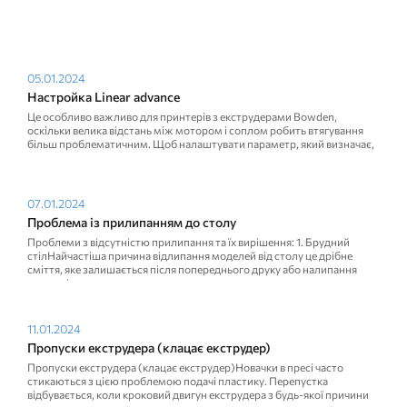
05.01.2024
Настройка Linear advance
Це особливо важливо для принтерів з екструдерами Bowden,
оскільки велика відстань між мотором і соплом робить втягування
більш проблематичним. Щоб налаштувати параметр, який визначає,
коли вмикається ...
07.01.2024
Проблема із прилипанням до столу
Проблеми з відсутністю прилипання та їх вирішення: 1. Брудний
стілНайчастіша причина відлипання моделей від столу це дрібне
сміття, яке залишається після попереднього друку або налипання
пилу та інши...
11.01.2024
Пропуски екструдера (клацає екструдер)
Пропуски екструдера (клацає екструдер)Новачки в пресі часто
стикаються з цією проблемою подачі пластику. Перепустка
відбувається, коли кроковий двигун екструдера з будь-якої причини