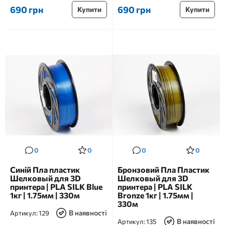
690 грн
690 грн
Купити
Купити
0
0
0
0
Синій Пла пластик
Бронзовий Пла Пластик
Шелковый для 3D
Шелковый для 3D
принтера | PLA SILK Blue
принтера | PLA SILK
1кг | 1.75мм | 330м
Bronze 1кг | 1.75мм |
330м
В наявності
Артикул:
129
В наявності
Артикул:
135