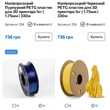
Напівпрозорий
Напівпрозорий Червоний
Пурпурний PETG пластик
PETG пластик для 3D
для 3D принтера 1кг |
принтера 1кг | 1.75мм |
1.75мм | 330м
330м
В наявності
В наявності
Артикул:
254
Артикул:
255
736 грн
736 грн
Купити
Купити
Новінка
0
0
0
0