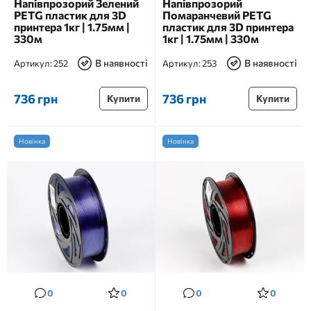
Напівпрозорий Зелений
Напівпрозорий
PETG пластик для 3D
Помаранчевий PETG
принтера 1кг | 1.75мм |
пластик для 3D принтера
330м
1кг | 1.75мм | 330м
В наявності
В наявності
Артикул:
252
Артикул:
253
736 грн
736 грн
Купити
Купити
Новінка
Новінка
0
0
0
0