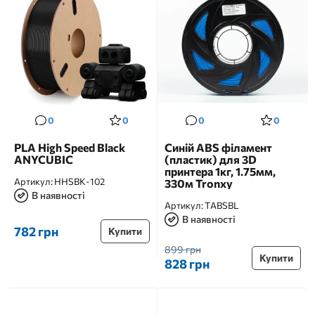
0
0
0
0
PLA High Speed Black
Синій ABS філамент
ANYCUBIC
(пластик) для 3D
принтера 1кг, 1.75мм,
Артикул:
HHSBK-102
330м Tronxy
В наявності
Артикул:
TABSBL
В наявності
782 грн
Купити
899 грн
Купити
828 грн