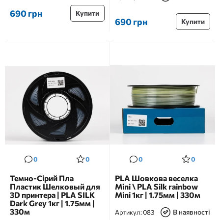
690 грн
Купити
690 грн
Купити
0
0
0
0
Темно-Сірий Пла
PLA Шовкова веселка
Пластик Шелковый для
Mini \ PLA Silk rainbow
3D принтера | PLA SILK
Mini 1кг | 1.75мм | 330м
Dark Grey 1кг | 1.75мм |
330м
В наявності
Артикул:
083