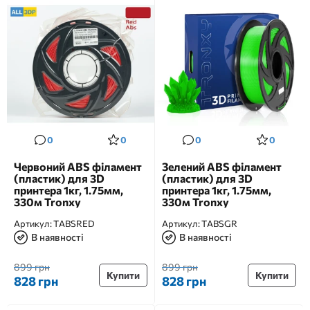
0
0
0
0
Червоний ABS філамент
Зелений ABS філамент
(пластик) для 3D
(пластик) для 3D
принтера 1кг, 1.75мм,
принтера 1кг, 1.75мм,
330м Tronxy
330м Tronxy
Артикул:
TABSRED
Артикул:
TABSGR
В наявності
В наявності
899 грн
899 грн
Купити
Купити
828 грн
828 грн