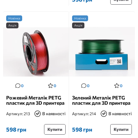
Новінка
Новінка
Акція
Акція
0
0
0
0
Рожевий Металік PETG
Зелений Металік PETG
пластик для 3D принтера
пластик для 3D принтера
В наявності
В наявності
Артикул:
213
Артикул:
214
598 грн
598 грн
Купити
Купити