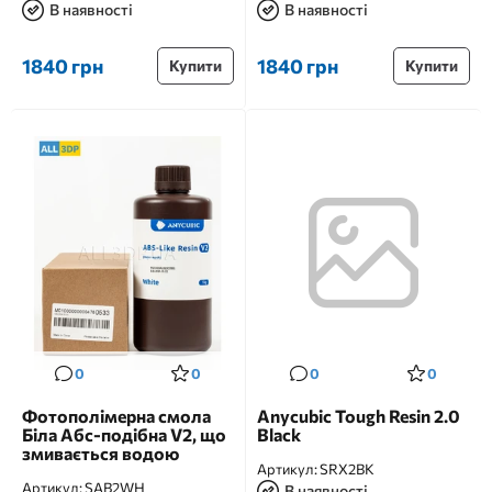
В наявності
В наявності
1840 грн
1840 грн
Купити
Купити
0
0
0
0
Фотополімерна смола
Anycubic Tough Resin 2.0
Біла Aбс-подібна V2, що
Black
змивається водою
Артикул:
SRX2BK
Артикул:
SAB2WH
В наявності