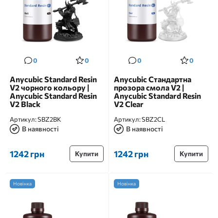
0
0
0
0
Anycubic Standard Resin
Anycubic Стандартна
V2 чорного кольору |
прозора смола V2 |
Anycubic Standard Resin
Anycubic Standard Resin
V2 Black
V2 Clear
Артикул:
SBZ2BK
Артикул:
SBZ2CL
В наявності
В наявності
1242 грн
1242 грн
Купити
Купити
Новінка
Новінка