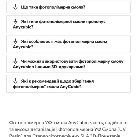
Що таке фотополімерна смола?
Які типи фотополімерної смоли пропонує
Anycubic?
Які особливості має фотополімерна смола
Anycubic?
Чи можна використовувати фотополімерну смолу
Anycubic з іншими 3D-друкарками?
Які є рекомендації щодо зберігання
фотополімерної смоли AnyCubic?
Фотополімерна УФ-смола AnyCubic: якість, надійність
та висока деталізація | Фотополімерна УФ Смола (UV
Resin) для Стереолітографічних SLA 3D-Принтерів