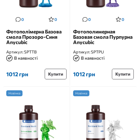
0
0
0
0
Фотополімерна Базова
Фотополимерная
смола Прозоро-Синя
Базовая смола Пурпурна
Anycubic
Anycubic
Артикул:
SPTTB
Артикул:
SPTPU
В наявності
В наявності
1012 грн
1012 грн
Купити
Купити
Новінка
Новінка