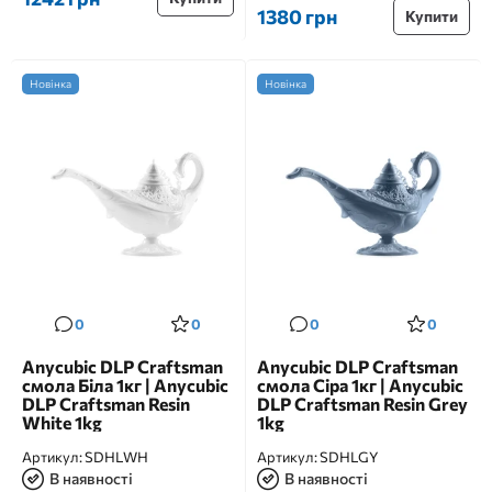
1380 грн
Купити
Новінка
Новінка
0
0
0
0
Anycubic DLP Craftsman
Anycubic DLP Craftsman
смола Біла 1кг | Anycubic
смола Сіра 1кг | Anycubic
DLP Craftsman Resin
DLP Craftsman Resin Grey
White 1kg
1kg
Артикул:
SDHLWH
Артикул:
SDHLGY
В наявності
В наявності