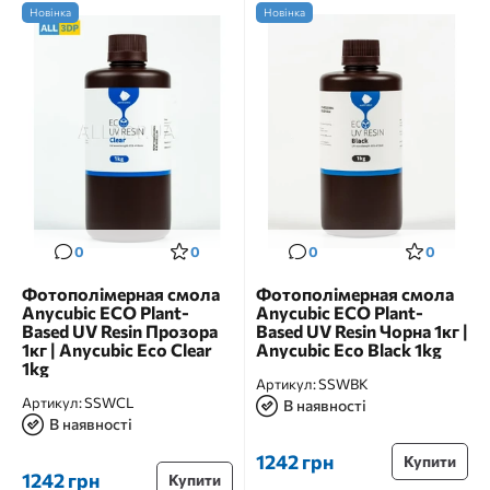
Новінка
Новінка
0
0
0
0
Фотополімерная смола
Фотополімерная смола
Anycubic ECO Plant-
Anycubic ECO Plant-
Based UV Resin Прозора
Based UV Resin Чорна 1кг |
1кг | Anycubic Eco Clear
Anycubic Eco Black 1kg
1kg
Артикул:
SSWBK
Артикул:
SSWCL
В наявності
В наявності
1242 грн
Купити
1242 грн
Купити