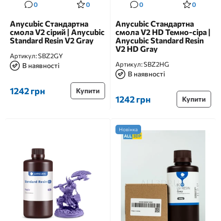
0
0
0
0
Anycubic Стандартна
Anycubic Стандартна
смола V2 сірий | Anycubic
смола V2 HD Темно-сіра |
Standard Resin V2 Gray
Anycubic Standard Resin
V2 HD Gray
Артикул:
SBZ2GY
Артикул:
SBZ2HG
В наявності
В наявності
1242 грн
Купити
1242 грн
Купити
Новінка