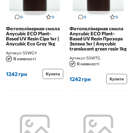
0
0
0
0
Фотополімерная смола
Фотополімерная смола
Anycubic ECO Plant-
Anycubic ECO Plant-
Based UV Resin Сіра 1кг |
Based UV Resin Прозора
Anycubic Eco Grey 1kg
Зелена 1кг | Anycubic
translucent green resin 1kg
Артикул:
SSWGY
Артикул:
SSWTG
В наявності
В наявності
1242 грн
Купити
1242 грн
Купити