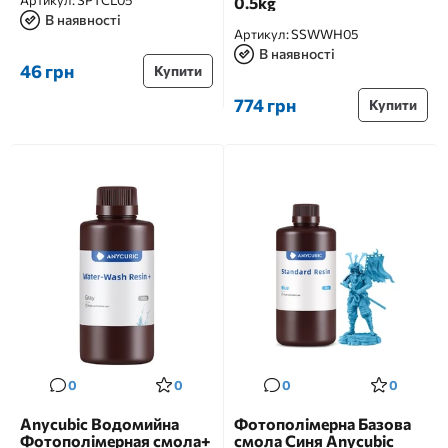
Артикул:
SPTCL05
0.5kg
В наявності
Артикул:
SSWWH05
В наявності
46 грн
Купити
774 грн
Купити
0
0
0
0
Anycubic Водомийна
Фотополімерна Базова
Фотополімерная смола+
смола Синя Anycubic