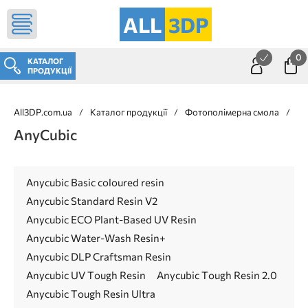
ALL
3DP
0
КАТАЛОГ
ПРОДУКЦІЇ
All3DP.com.ua
/
Каталог продукції
/
Фотополімерна смола
/
An
AnyCubic
Anycubic Basic coloured resin
Anycubic Standard Resin V2
Anycubic ECO Plant-Based UV Resin
Anycubic Water-Wash Resin+
Anycubic DLP Craftsman Resin
Anycubic UV Tough Resin
Anycubic Tough Resin 2.0
Anycubic Tough Resin Ultra