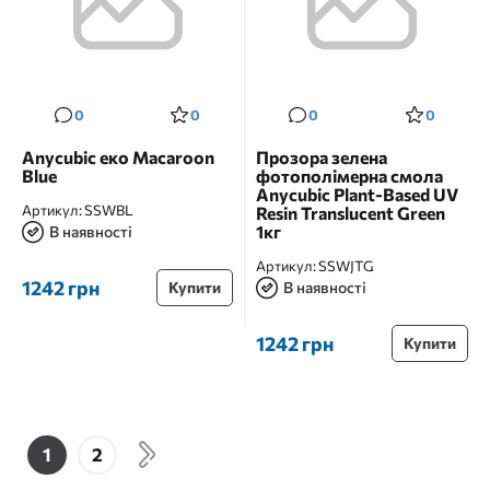
0
0
0
0
Anycubic еко Macaroon
Прозора зелена
Blue
фотополімерна смола
Anycubic Plant-Based UV
Артикул:
SSWBL
Resin Translucent Green
1кг
В наявності
Артикул:
SSWJTG
1242 грн
Купити
В наявності
1242 грн
Купити
1
2