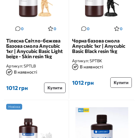
0
0
0
0
Тілесна Світло-бежева
Чорна базова смола
Базова смола Anycubic
Anycubic 1кг | Anycubic
1кг | Anycubic Basic Light
Basic Black resin 1kg
beige - Skin resin 1kg
Артикул:
SPTBK
Артикул:
SPTLB
В наявності
В наявності
1012 грн
Купити
1012 грн
Купити
Новінка