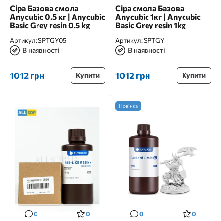
Сіра Базова смола
Сіра смола Базова
Anycubic 0.5 кг | Anycubic
Anycubic 1кг | Anycubic
Basic Grey resin 0.5 kg
Basic Grey resin 1kg
Артикул:
SPTGY05
Артикул:
SPTGY
В наявності
В наявності
1012 грн
1012 грн
Купити
Купити
Новінка
0
0
0
0