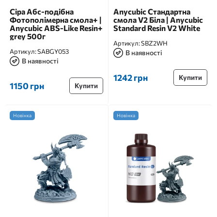
Сіра Aбс-подібна
Anycubic Стандартна
Фотополімерна смола+ |
смола V2 Біла | Anycubic
Anycubic ABS-Like Resin+
Standard Resin V2 White
grey 500г
Артикул:
SBZ2WH
Артикул:
SABGY053
В наявності
В наявності
1242 грн
Купити
1150 грн
Купити
Новінка
Новінка