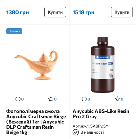
1380 грн
1518 грн
Купити
Купити
Новінка
0
0
0
0
Фотополімерна смола
Anycubic ABS-Like Resin
Anycubic Craftsman Biege
Pro 2 Gray
(Бежевий) 1кг | Anycubic
Артикул:
SABP2GY
DLP Craftsman Resin
Beige 1kg
В наявності