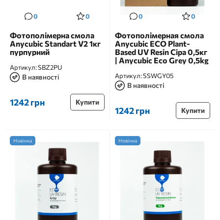
0
0
0
0
Фотополімерна смола
Фотополімерная смола
Anycubic Standart V2 1кг
Anycubic ECO Plant-
пурпурний
Based UV Resin Сіра 0,5кг
| Anycubic Eco Grey 0,5kg
Артикул:
SBZ2PU
Артикул:
SSWGY05
В наявності
В наявності
1242 грн
Купити
1242 грн
Купити
Новінка
Новінка