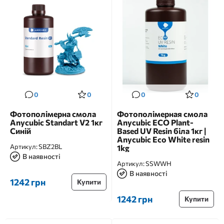
0
0
0
0
Фотополімерна смола
Фотополімерная смола
Anycubic Standart V2 1кг
Anycubic ECO Plant-
Синій
Based UV Resin біла 1кг |
Anycubic Eco White resin
Артикул:
SBZ2BL
1kg
В наявності
Артикул:
SSWWH
В наявності
1242 грн
Купити
1242 грн
Купити