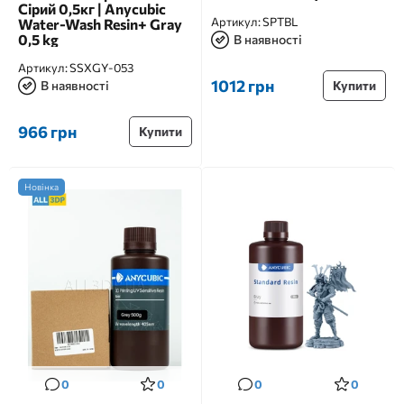
Сірий 0,5кг | Anycubic
Артикул:
SPTBL
Water-Wash Resin+ Gray
0,5 kg
В наявності
Артикул:
SSXGY-053
1012 грн
В наявності
Купити
966 грн
Купити
Новінка
0
0
0
0