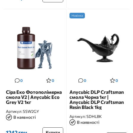
Новінка
0
0
0
0
Сіра Еко Фотополімерна
Anycubic DLP Craftsman
смола V2 | Anycubic Eco
смола Чорна 1кг |
Grey V2 1кг
Anycubic DLP Craftsman
Resin Black 1kg
Артикул:
SSW2GY
Артикул:
SDHLBK
В наявності
В наявності
1242 грн
Купити