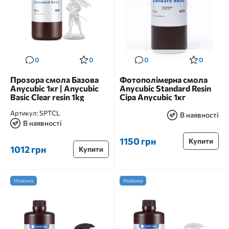
0
0
0
0
Прозора смола Базова
Фотополімерна смола
Anycubic 1кг | Anycubic
Anycubic Standard Resin
Basic Clear resin 1kg
Сіра Anycubic 1кг
Артикул:
SPTCL
В наявності
В наявності
1150 грн
Купити
1012 грн
Купити
Новінка
Новінка