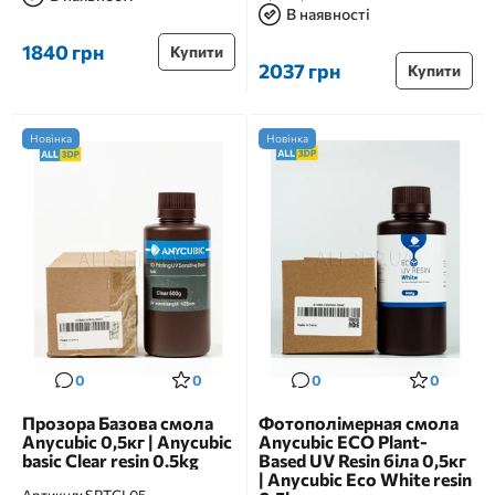
В наявності
1840 грн
Купити
2037 грн
Купити
Новінка
Новінка
0
0
0
0
Прозора Базова смола
Фотополімерная смола
Anycubic 0,5кг | Anycubic
Anycubic ECO Plant-
basic Clear resin 0.5kg
Based UV Resin біла 0,5кг
| Anycubic Eco White resin