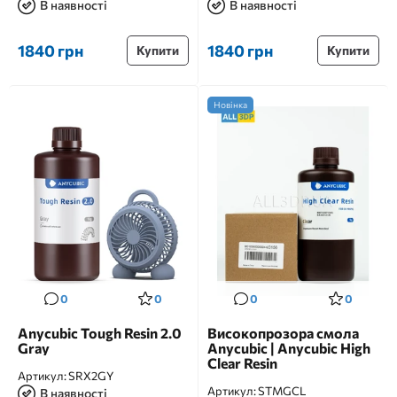
В наявності
В наявності
1840 грн
1840 грн
Купити
Купити
Новінка
0
0
0
0
Anycubic Tough Resin 2.0
Високопрозора смола
Gray
Anycubic | Anycubic High
Clear Resin
Артикул:
SRX2GY
Артикул:
STMGCL
В наявності