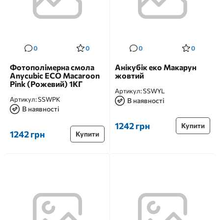
0
0
0
0
Фотополімерна смола
Анікубік еко Макарун
Anycubic ECO Macaroon
жовтий
Pink (Рожевий) 1КГ
Артикул:
SSWYL
Артикул:
SSWPK
В наявності
В наявності
1242 грн
Купити
1242 грн
Купити