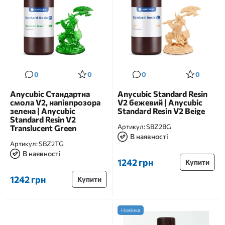
0
0
0
0
Anycubic Стандартна
Anycubic Standard Resin
смола V2, напівпрозора
V2 бежевий | Anycubic
зелена | Anycubic
Standard Resin V2 Beige
Standard Resin V2
Артикул:
SBZ2BG
Translucent Green
В наявності
Артикул:
SBZ2TG
В наявності
1242 грн
Купити
1242 грн
Купити
Новінка