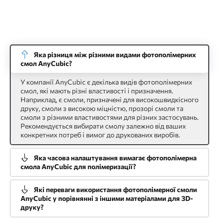
Яка різниця між різними видами фотополімерних
смол AnyCubic?
У компанії AnyCubic є декілька видів фотополімерних
смол, які мають різні властивості і призначення.
Наприклад, є смоли, призначені для високошвидкісного
друку, смоли з високою міцністю, прозорі смоли та
смоли з різними властивостями для різних застосувань.
Рекомендується вибирати смолу залежно від ваших
конкретних потреб і вимог до друкованих виробів.
Яка часова налаштування вимагає фотополімерна
смола AnyCubic для полімеризації?
Які переваги використання фотополімерної смоли
AnyCubic у порівнянні з іншими матеріалами для 3D-
друку?