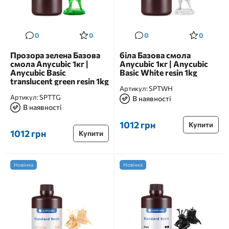
0
0
0
0
Прозора зелена Базова
біла Базова смола
смола Anycubic 1кг |
Anycubic 1кг | Anycubic
Anycubic Basic
Basic White resin 1kg
translucent green resin 1kg
Артикул:
SPTWH
Артикул:
SPTTG
В наявності
В наявності
1012 грн
Купити
1012 грн
Купити
Новінка
Новінка