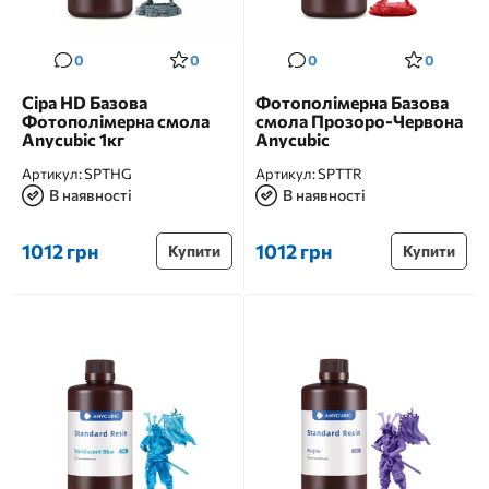
0
0
0
0
Сіра HD Базова
Фотополімерна Базова
Фотополімерна смола
смола Прозоро-Червона
Anycubic 1кг
Anycubic
Артикул:
SPTHG
Артикул:
SPTTR
В наявності
В наявності
1012 грн
1012 грн
Купити
Купити