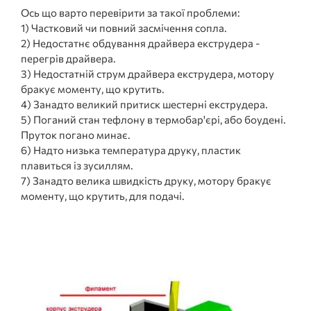
Ось що варто перевірити за такої проблеми:
1) Частковий чи повний засмічення сопла.
2) Недостатнє обдування драйвера екструдера -
перегрів драйвера.
3) Недостатній струм драйвера екструдера, мотору
бракує моменту, що крутить.
4) Занадто великий притиск шестерні екструдера.
5) Поганий стан тефлону в термобар'єрі, або боудені.
Пруток погано минає.
6) Надто низька температура друку, пластик
плавиться із зусиллям.
7) Занадто велика швидкість друку, мотору бракує
моменту, що крутить, для подачі.