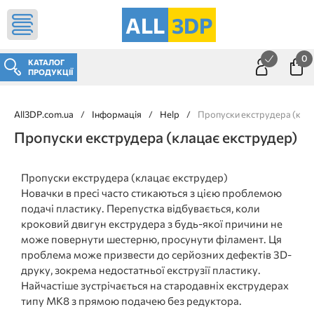
ALL
3DP
0
КАТАЛОГ
ПРОДУКЦІЇ
All3DP.com.ua
/
Інформація
/
Help
/
Пропуски екструдера (кла
Пропуски екструдера (клацає екструдер)
Пропуски екструдера (клацає екструдер)
Новачки в пресі часто стикаються з цією проблемою
подачі пластику. Перепустка відбувається, коли
кроковий двигун екструдера з будь-якої причини не
може повернути шестерню, просунути філамент. Ця
проблема може призвести до серйозних дефектів 3D-
друку, зокрема недостатньої екструзії пластику.
Найчастіше зустрічається на стародавніх екструдерах
типу MK8 з прямою подачею без редуктора.