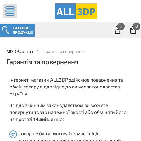
ALL
3DP
0
КАТАЛОГ
ПРОДУКЦІЇ
All3DP.com.ua
/
Гарантія та повернення
Гарантія та повернення
Інтернет-магазин ALL3DP здійснює повернення та
обмін товару відповідно до вимог законодавства
України.
Згідно з чинним законодавством ви можете
повернути товар належної якості або обміняти його
на протязі
14 днів
, якщо:
товар не був у вжитку і не має слідів
використання: подряпин, сколів, потертостей,