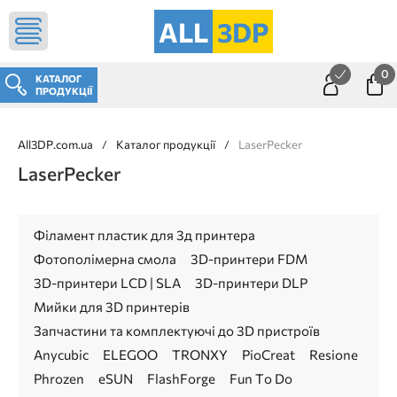
ALL
3DP
0
КАТАЛОГ
ПРОДУКЦІЇ
All3DP.com.ua
/
Каталог продукції
/
LaserPecker
LaserPecker
Філамент пластик для 3д принтера
Фотополімерна смола
3D-принтери FDM
3D-принтери LCD | SLA
3D-принтери DLP
Мийки для 3D принтерів
Запчастини та комплектуючі до 3D пристроїв
Anycubic
ELEGOO
TRONXY
PioCreat
Resione
Phrozen
eSUN
FlashForge
Fun To Do