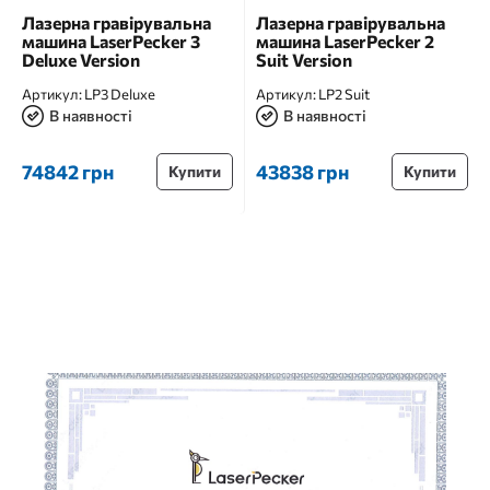
Лазерна гравірувальна
Лазерна гравірувальна
машина LaserPecker 3
машина LaserPecker 2
Deluxe Version
Suit Version
Артикул:
LP3 Deluxe
Артикул:
LP2 Suit
В наявності
В наявності
74842 грн
43838 грн
Купити
Купити