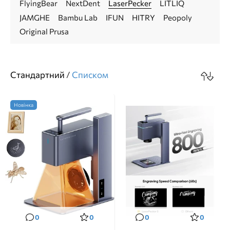
FlyingBear
NextDent
LaserPecker
LITLIQ
JAMGHE
Bambu Lab
IFUN
HITRY
Peopoly
Original Prusa
Стандартний
/
Cписком
Новінка
0
0
0
0