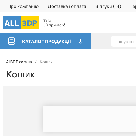
Про компанію
Доставка і оплата
Відгуки (13)
Га
ALL
3DP
Твій
3D принтер!
КАТАЛОГ ПРОДУКЦІЇ
All3DP.com.ua
/
Кошик
Кошик