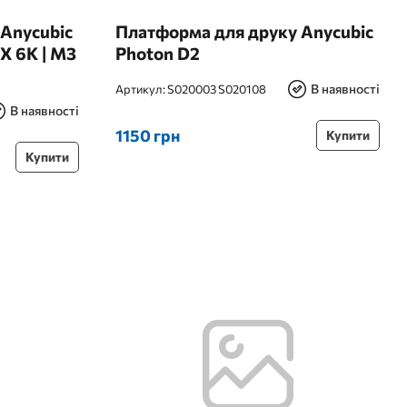
Anycubic
Платформа для друку Anycubic
X 6K | M3
Photon D2
В наявності
Артикул:
S020003 S020108
В наявності
1150 грн
Купити
Купити