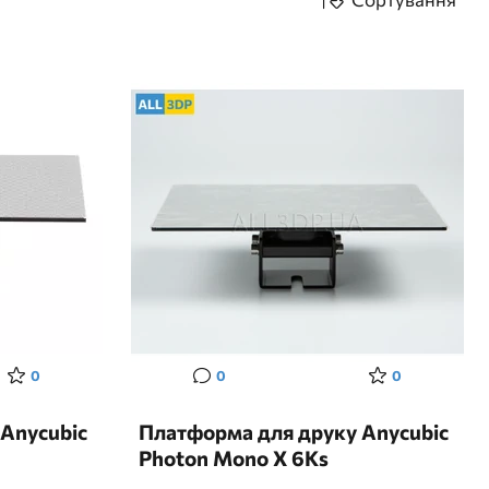
0
0
0
Anycubic
Платформа для друку Anycubic
Photon Mono X 6Ks