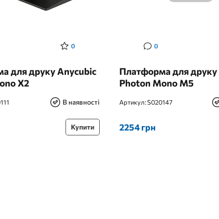
0
0
а для друку Anycubic
Платформа для друку 
ono X2
Photon Mono M5
В наявності
111
Артикул:
S020147
2254 грн
Купити