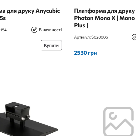
а для друку Anycubic
Платформа для друку 
5s
Photon Mono X | Mono 
Plus |
В наявності
154
Артикул:
S020006
Купити
2530 грн