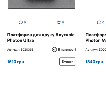
0
0
0
Платформа для друку Anycubic
Платформ
Photon Ultra
Photon M
В наявності
Артикул:
S020068
Артикул:
S020
1610 грн
1840 грн
Купити