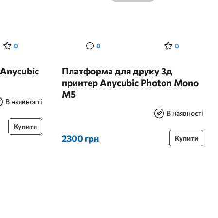
0
0
0
Anycubic
Платформа для друку 3д
принтер Anycubic Photon Mono
M5
В наявності
В наявності
Купити
2300 грн
Купити