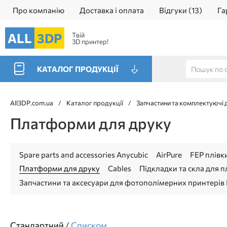
Про компанію
Доставка і оплата
Відгуки (13)
Га
ALL
3DP
Твій
3D принтер!
КАТАЛОГ ПРОДУКЦІЇ
All3DP.com.ua
/
Каталог продукції
/
Запчастини та комплектуючі 
Платформи для друку
Spare parts and accessories Anycubic
AirPure
FEP плівк
Платформи для друку
Cables
Підкладки та скла для 
Запчастини та аксесуари для фотополімерних принтерів 
Стандартний
/
Cписком