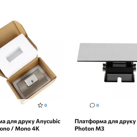
0
0
а для друку Anycubic
Платформа для друку 
ono / Mono 4K
Photon M3