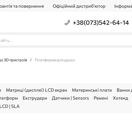
рантія та повернення
Офіційний дистриб'ютор
Інформа
+38(073)542-64-14
до 3D пристроїв
/
Платформи для друку
и
Матриці (дисплеї) LCD екран
Материнські плати
Ванни 
платформ
Екструдери
Датчики | Sensors
Ремені
Хотенд
LCD | SLA