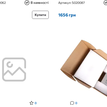
В наявності
0062
Артикул:
S020087
1656 грн
Купити
0
0