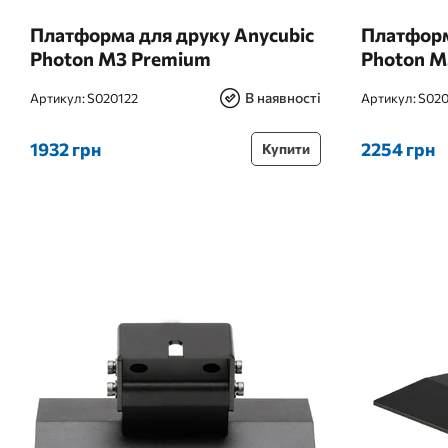
Платформа для друку Anycubic
Платформ
Photon M3 Premium
Photon M
В наявності
Артикул:
S020122
Артикул:
S020
1932 грн
2254 грн
Купити