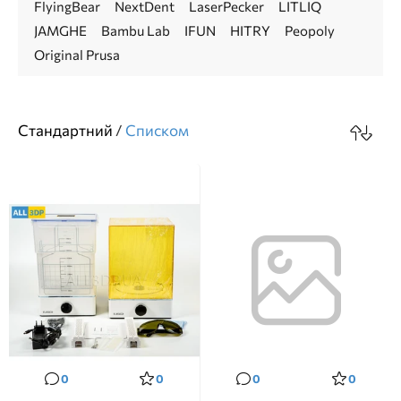
FlyingBear
NextDent
LaserPecker
LITLIQ
JAMGHE
Bambu Lab
IFUN
HITRY
Peopoly
Original Prusa
Стандартний
/
Cписком
0
0
0
0