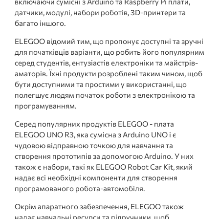
включаючи сумісні з Arduino та Raspberry Pi плати,
датчики, модулі, набори роботів, 3D-принтери та
багато іншого.
ELEGOO відомий тим, що пропонує доступні та зручні
для початківців варіанти, що робить його популярним
серед студентів, ентузіастів електроніки та майстрів-
аматорів. Їхні продукти розроблені таким чином, щоб
бути доступними та простими у використанні, що
полегшує людям початок роботи з електронікою та
програмуванням.
Серед популярних продуктів ELEGOO - плата
ELEGOO UNO R3, яка сумісна з Arduino UNO і є
чудовою відправною точкою для навчання та
створення прототипів за допомогою Arduino. У них
також є набори, такі як ELEGOO Robot Car Kit, який
надає всі необхідні компоненти для створення
програмованого робота-автомобіля.
Окрім апаратного забезпечення, ELEGOO також
надає навчальні ресурси та підручники, щоб