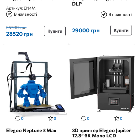
DLP
Артикул:
EN4M
В наявності
В наявності
35700 грн
29000 грн
Купити
Купити
28520 грн
0
0
0
0
Elegoo Neptune 3 Max
3D принтер Elegoo Jupiter
12.8” 6K Mono LCD