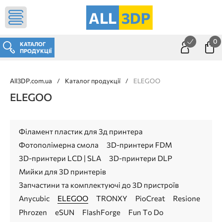
ALL
3DP
0
КАТАЛОГ
ПРОДУКЦІЇ
All3DP.com.ua
/
Каталог продукції
/
ELEGOO
ELEGOO
Філамент пластик для 3д принтера
Фотополімерна смола
3D-принтери FDM
3D-принтери LCD | SLA
3D-принтери DLP
Мийки для 3D принтерів
Запчастини та комплектуючі до 3D пристроїв
Anycubic
ELEGOO
TRONXY
PioCreat
Resione
Phrozen
eSUN
FlashForge
Fun To Do