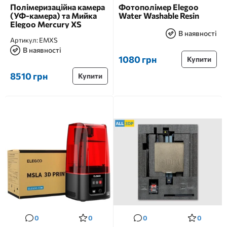
Полімеризаційна камера
Фотополімер Elegoo
(УФ-камера) та Мийка
Water Washable Resin
Elegoo Mercury XS
В наявності
Артикул:
EMXS
В наявності
1080 грн
Купити
8510 грн
Купити
0
0
0
0