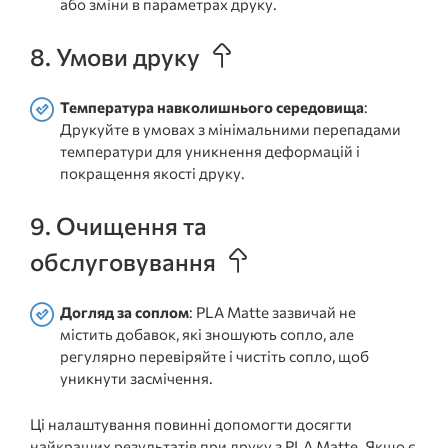
або зміни в параметрах друку.
8. Умови друку
Температура навколишнього середовища
:
Друкуйте в умовах з мінімальними перепадами
температури для уникнення деформацій і
покращення якості друку.
9. Очищення та
обслуговування
Догляд за соплом
: PLA Matte зазвичай не
містить добавок, які зношують сопло, але
регулярно перевіряйте і чистіть сопло, щоб
уникнути засмічення.
Ці налаштування повинні допомогти досягти
найкращих результатів при друку з PLA Matte. Якщо є