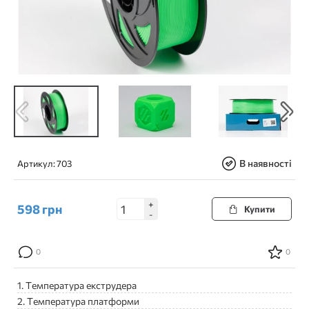
В наявності
Артикул:
703
+
598
грн
Купити
-
0
0
1. Температура екструдера
2. Температура платформи