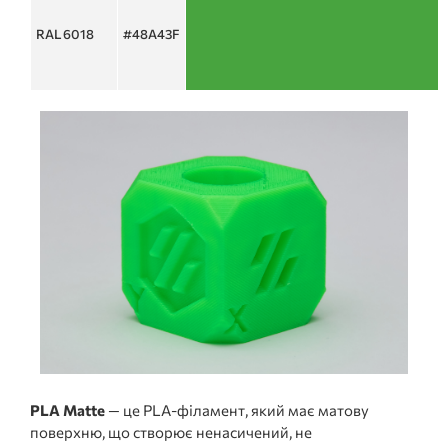
RAL 6018
#48A43F
PLA Matte
— це PLA-філамент, який має матову
поверхню, що створює ненасичений, не