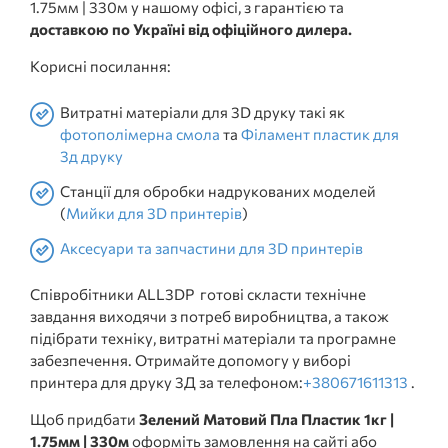
1.75мм | 330м у нашому офісі, з гарантією та
доставкою по Україні від офіційного дилера.
Корисні посилання:
Витратні матеріали для 3D друку такі як
фотополімерна смола
та
Філамент пластик для
3д друку
Станції для обробки надрукованих моделей
(
Мийки для 3D принтерів
)
Аксесуари та запчастини для 3D принтерів
Співробітники ALL3DP готові скласти технічне
завдання виходячи з потреб виробництва, а також
підібрати техніку, витратні матеріали та програмне
забезпечення. Отримайте допомогу у виборі
принтера для друку 3Д за телефоном:
+380671611313
.
Щоб придбати
Зелений Матовий Пла Пластик 1кг |
1.75мм | 330м
оформіть замовлення на сайті або