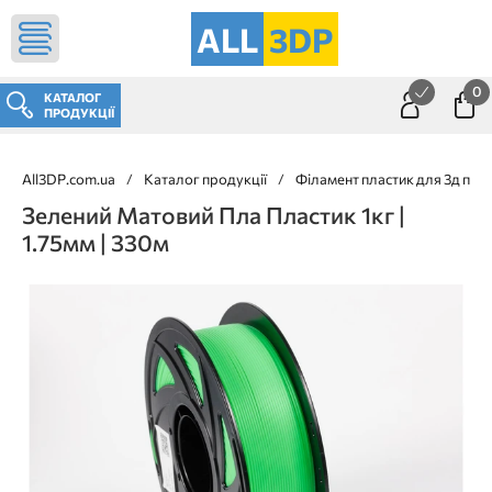
ALL
3DP
0
КАТАЛОГ
ПРОДУКЦІЇ
All3DP.com.ua
/
Каталог продукції
/
Філамент пластик для 3д при
Зелений Матовий Пла Пластик 1кг |
1.75мм | 330м