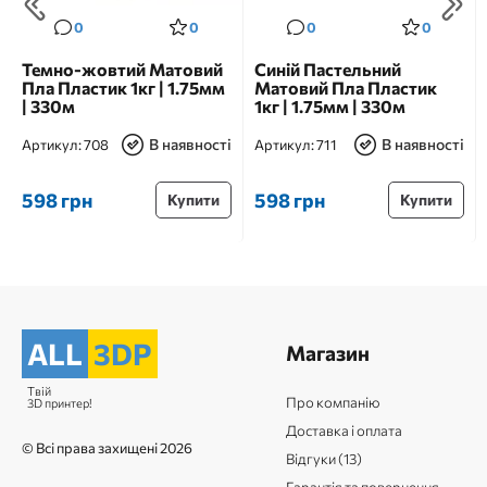
0
0
0
0
Темно-жовтий Матовий
Синій Пастельний
Пла Пластик 1кг | 1.75мм
Матовий Пла Пластик
| 330м
1кг | 1.75мм | 330м
В наявності
В наявності
Артикул:
708
Артикул:
711
598 грн
598 грн
Купити
Купити
ALL
3DP
Магазин
Твій
Про компанію
3D принтер!
Доставка і оплата
© Всі права захищені 2026
Відгуки (13)