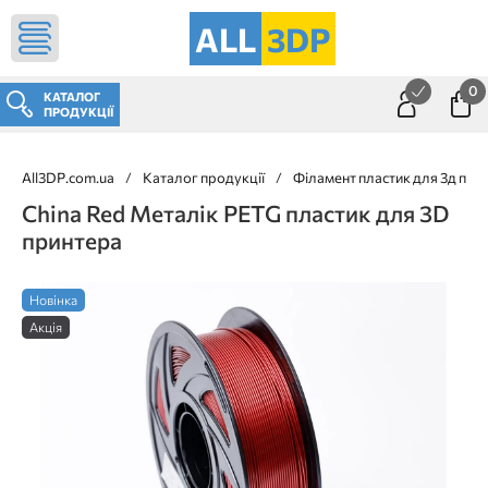
ALL
3DP
0
КАТАЛОГ
ПРОДУКЦІЇ
All3DP.com.ua
/
Каталог продукції
/
Філамент пластик для 3д при
China Red Металік PETG пластик для 3D
принтера
Новінка
Акція