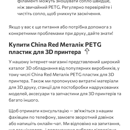
філаменті можуть зношувати сопло швидше,
ніж звичайний PETG. Регулярно перевіряйте і
чистіть сопло, щоб уникнути засмічення.
Якщо у вас є ще питання або потрібна допомога з
конкретними проблемами при друку, дайте знати!
Купити China Red Металік PETG
пластик для 3D принтера
У нашому інтернет-магазині представлений широкий
каталог 3D обладнання від популярних виробників, у
тому числі China Red Металік PETG пластик для 3D
принтера. Також ми пропонуємо витратні матеріали
для 3D друку, станції для постобробки надрукованих
моделей, аксесуари та запчастини для 3D принтерів та
багато іншого.
Щоб отримати консультацію — зв'яжіться з нашим
фахівцем по телефону, замовте зворотний дзвінок
або напишіть онлайн-чат. Ми відповімо на запитання,
що вас цікавлять, і допоможемо вибрати відповідне