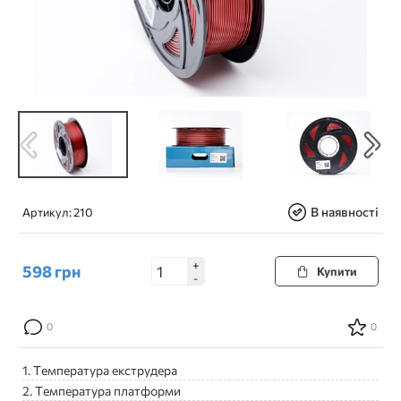
В наявності
Артикул:
210
+
598
грн
Купити
-
0
0
1. Температура екструдера
2. Температура платформи