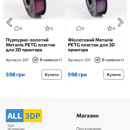
0
0
0
0
Пурпурно-золотий
Фіолетовий Металік
Металік PETG пластик
PETG пластик для 3D
для 3D принтера
принтера
В наявності
В наявності
Артикул:
207
Артикул:
201
598 грн
598 грн
Купити
Купити
ALL
3DP
Магазин
Твій
Про компанію
3D принтер!