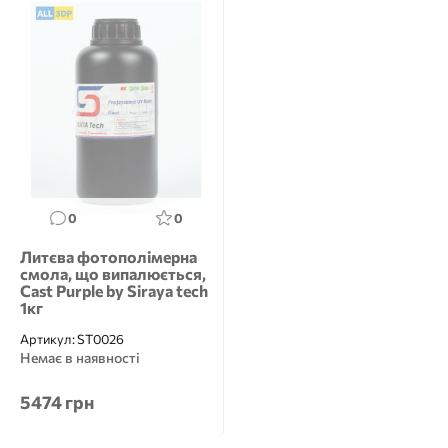
0
0
Литєва фотополімерна
смола, що випалюється,
Cast Purple by Siraya tech
1кг
Артикул:
ST0026
Немає в наявності
5474 грн