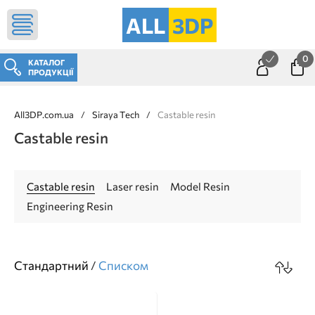
ALL
3DP
0
КАТАЛОГ
ПРОДУКЦІЇ
All3DP.com.ua
/
Siraya Tech
/
Castable resin
Castable resin
Castable resin
Laser resin
Model Resin
Engineering Resin
Стандартний
/
Cписком