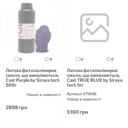
0
0
0
0
Литєва фотополімерна
Литєва фотополімерна
смола, що випалюється,
смола, що випалюється,
Cast Purple by Siraya tech
Cast TRUE BLUE by Siraya
500г
tech 1кг
Артикул:
ST0036
Немає в наявності
Немає в наявності
2898 грн
5160 грн