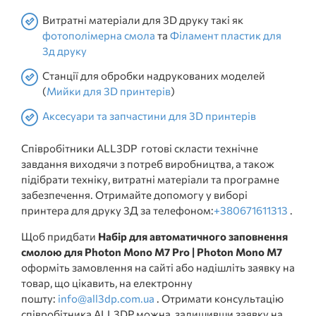
Витратні матеріали для 3D друку такі як
фотополімерна смола
та
Філамент пластик для
3д друку
Станції для обробки надрукованих моделей
(
Мийки для 3D принтерів
)
Аксесуари та запчастини для 3D принтерів
Співробітники ALL3DP готові скласти технічне
завдання виходячи з потреб виробництва, а також
підібрати техніку, витратні матеріали та програмне
забезпечення. Отримайте допомогу у виборі
принтера для друку 3Д за телефоном:
+380671611313
.
Щоб придбати
Набір для автоматичного заповнення
смолою для Photon Mono M7 Pro | Photon Mono M7
оформіть замовлення на сайті або надішліть заявку на
товар, що цікавить, на електронну
пошту:
info@all3dp.com.ua
. Отримати консультацію
співробітника ALL3DP можна, залишивши заявку на