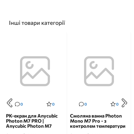
Інші товари категорії
0
0
0
0
РК-екран для Anycubic
Смоляна ванна Photon
Photon M7 PRO |
Mono M7 Pro - з
Anycubic Photon M7
контролем температури