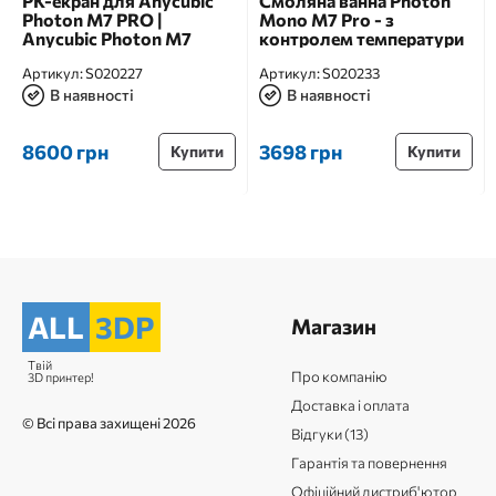
РК-екран для Anycubic
Смоляна ванна Photon
Photon M7 PRO |
Mono M7 Pro - з
Anycubic Photon M7
контролем температури
Артикул:
S020227
Артикул:
S020233
В наявності
В наявності
8600 грн
3698 грн
Купити
Купити
ALL
3DP
Магазин
Твій
Про компанію
3D принтер!
Доставка і оплата
© Всі права захищені 2026
Відгуки (13)
Гарантія та повернення
Офіційний дистриб'ютор