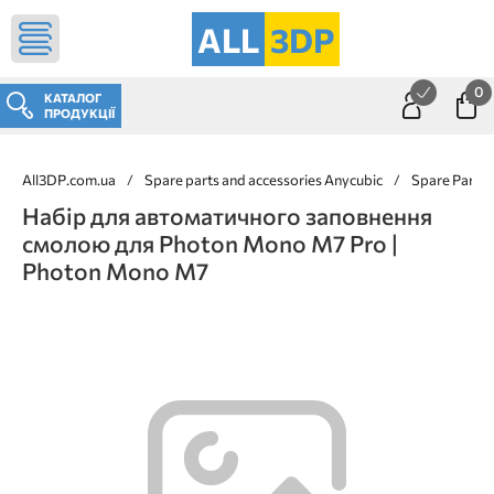
ALL
3DP
0
КАТАЛОГ
ПРОДУКЦІЇ
All3DP.com.ua
/
Spare parts and accessories Anycubic
/
Spare Parts 
Набір для автоматичного заповнення
смолою для Photon Mono M7 Pro |
Photon Mono M7