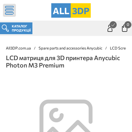
ALL
3DP
0
КАТАЛОГ
ПРОДУКЦІЇ
All3DP.com.ua
/
Spare parts and accessories Anycubic
/
LCD Screens 
LCD матриця для 3D принтера Anycubic
Photon M3 Premium